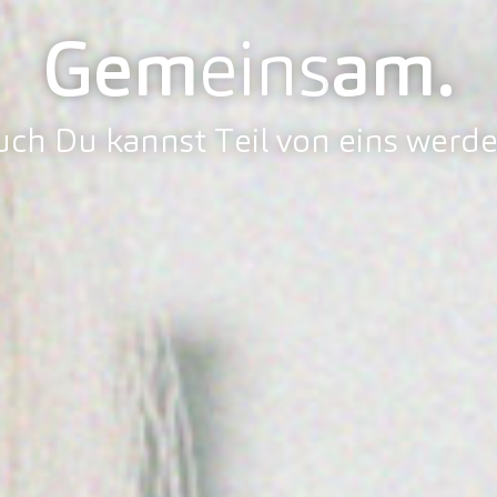
Gem
eins
am.
uch Du kannst Teil von eins werde