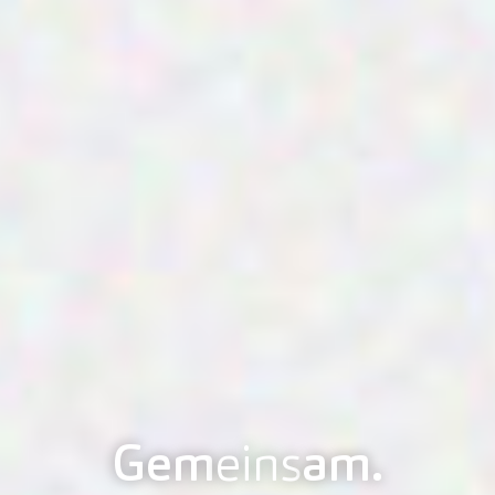
Gem
eins
am.