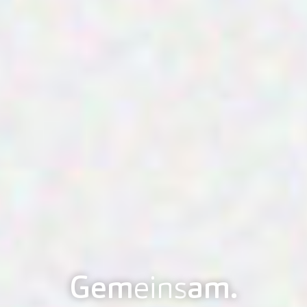
Gem
eins
am.