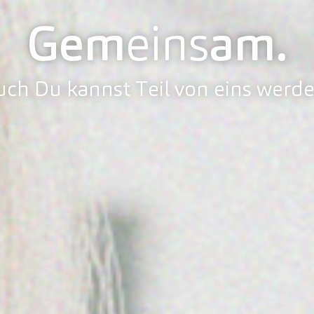
Gem
eins
am.
uch Du kannst Teil von eins werde