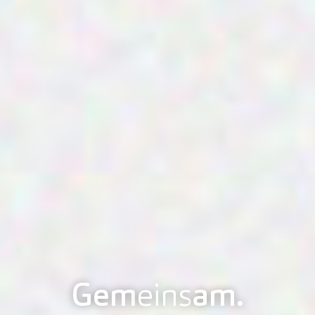
Gem
eins
am.