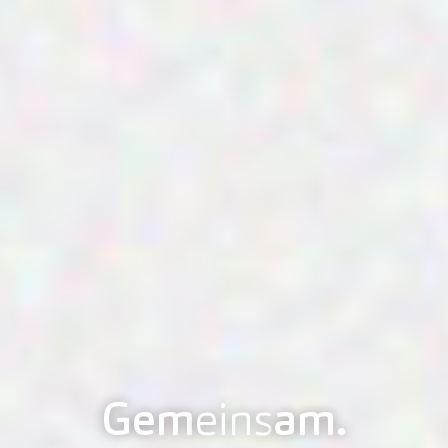
Gem
eins
am.