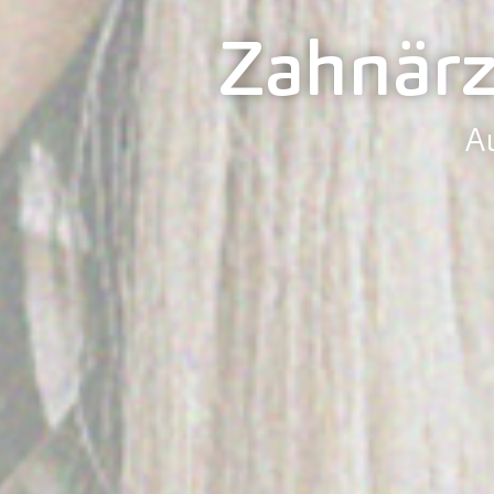
Zahnärz
A