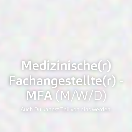
Medizinische(r)
Fachangestellte(r) -
MFA
(M/W/D)
Auch Du kannst Teil von eins werden.