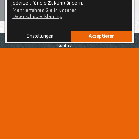
jederzeit für die Zukunft ändern.
Mehr erfahren Sie in unserer
Datenschutzerklärung.
Einstellungen
Akzeptieren
Nach Deiner erfolgreich abgeschlossenen Ausbildung
zur bzw. zum
Medizinischen Fachanagestellten
, bist du
Kontakt
auf der Suche nach einer neuen Herausforderung in
einem Arbeitsumfeld, geprägt von einem respektvollen
Umgang voller Wertschätzung für jedes
Teammitglied
?
Dann bist du hier als
Medizinische(r)
Fachangestellte(r) - MFA
genau richtig!