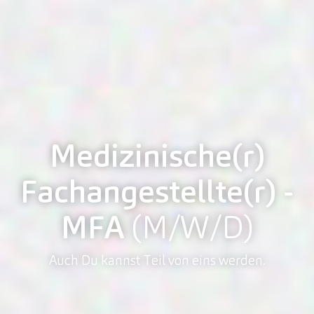
Medizinische(r)
Fachangestellte(r) -
MFA
(M/W/D)
Auch Du kannst Teil von eins werden.