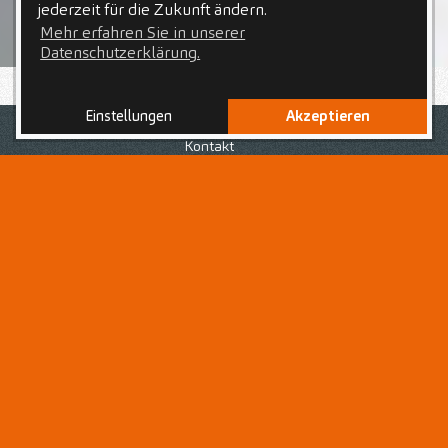
jederzeit für die Zukunft ändern.
Mehr erfahren Sie in unserer
Datenschutzerklärung.
Einstellungen
Akzeptieren
Nach Deiner erfolgreich abgeschlossenen Ausbildung
zur bzw. zum
Medizinischen Fachanagestellten
, bist du
Kontakt
auf der Suche nach einer neuen Herausforderung in
einem Arbeitsumfeld, geprägt von einem respektvollen
Umgang voller Wertschätzung für jedes
Teammitglied
?
Dann bist du hier als
Medizinische(r)
Fachangestellte(r) - MFA
genau richtig!