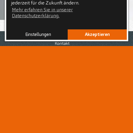
jederzeit für die Zukunft ändern.
Mehr erfahren Sie in unserer
Datenschutzerklärung.
Einstellungen
Akzeptieren
Nach Deiner erfolgreich abgeschlossenen Ausbildung
zur bzw. zum
Medizinischen Fachanagestellten
, bist du
Kontakt
auf der Suche nach einer neuen Herausforderung in
einem Arbeitsumfeld, geprägt von einem respektvollen
Umgang voller Wertschätzung für jedes
Teammitglied
?
Dann bist du hier als
Medizinische(r)
Fachangestellte(r) - MFA
genau richtig!