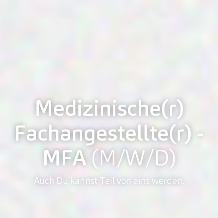
Medizinische(r)
Fachangestellte(r) -
MFA
(M/W/D)
Auch Du kannst Teil von eins werden.