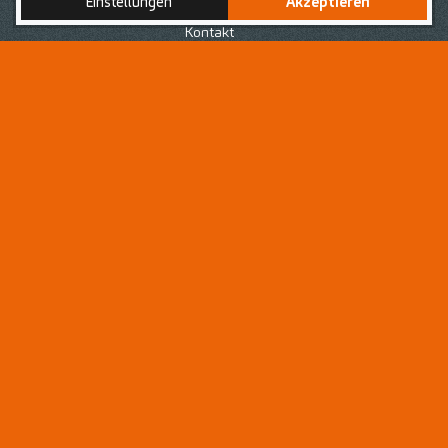
Einstellungen
Akzeptieren
Nach Deiner erfolgreich abgeschlossenen Ausbildung
zur bzw. zum
Medizinischen Fachanagestellten
, bist du
Kontakt
auf der Suche nach einer neuen Herausforderung in
einem Arbeitsumfeld, geprägt von einem respektvollen
Umgang voller Wertschätzung für jedes
Teammitglied
?
Dann bist du hier als
Medizinische(r)
Fachangestellte(r) - MFA
genau richtig!
Als
Medizinische Fachangestellte
oder
Medizinischer
Fachangestellte (MFA)
bist du eine wertvolle
Unterstützung für Dein Praxisteam in verschiedenen
Bereichen der allgemeinen Zahnmedizin. Dein