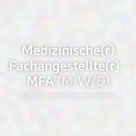
Medizinische(r)
Fachangestellte(r) -
MFA
(M/W/D)
Auch Du kannst Teil von eins werden.