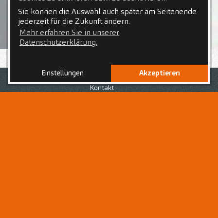
Sie können die Auswahl auch später am Seitenende
jederzeit für die Zukunft ändern.
Mehr erfahren Sie in unserer
Datenschutzerklärung.
Einstellungen
Akzeptieren
Nach Deiner abgeschlossenen Ausbildung zur bzw. zum
Zahnmedizinischen Fachangestellten
bist Du auf der
Kontakt
Suche nach einem Arbeitsplatz in einem starken Team,
voller Chancen und Unterstützung? Du liebst den
abwechslungsreichen Praxisalltag und den Umgang mit
Patientinnen und Patienten jeden Alters?
Dann bist Du hier als
Zahnmedizinische
Fachangestellte (m/w/d)