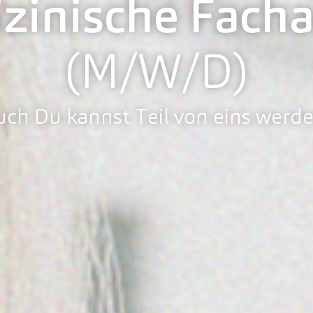
inische Facha
(M/W/D)
uch Du kannst Teil von eins werde