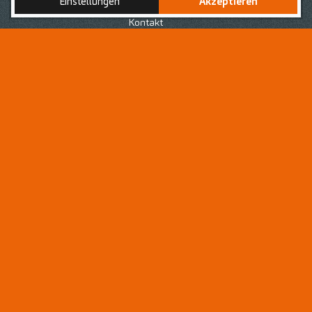
Einstellungen
Akzeptieren
Nach Deiner erfolgreich abgeschlossenen Ausbildung
zur bzw. zum
Medizinischen Fachanagestellten
, bist du
Kontakt
auf der Suche nach einer neuen Herausforderung in
einem Arbeitsumfeld, geprägt von einem respektvollen
Umgang voller Wertschätzung für jedes
Teammitglied
?
Dann bist du hier als
Medizinische(r)
Fachangestellte(r) - MFA
genau richtig!
Als
Medizinische Fachangestellte
oder
Medizinischer
Fachangestellte (MFA)
bist du eine wertvolle
Unterstützung für Dein Praxisteam in verschiedenen
Bereichen der allgemeinen Zahnmedizin. Dein