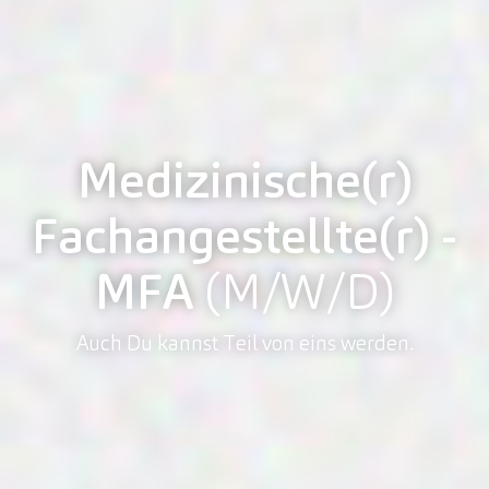
Medizinische(r)
Fachangestellte(r) -
MFA
(M/W/D)
Auch Du kannst Teil von eins werden.