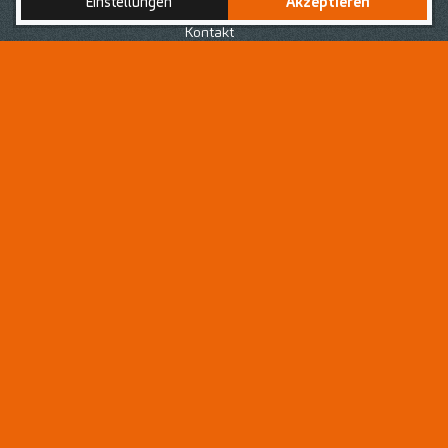
Einstellungen
Akzeptieren
Nach Deiner erfolgreich abgeschlossenen Ausbildung
zur bzw. zum
Medizinischen Fachanagestellten
, bist du
Kontakt
auf der Suche nach einer neuen Herausforderung in
einem Arbeitsumfeld, geprägt von einem respektvollen
Umgang voller Wertschätzung für jedes
Teammitglied
?
Dann bist du hier als
Medizinische(r)
Fachangestellte(r) - MFA
genau richtig!
Als
Medizinische Fachangestellte
oder
Medizinischer
Fachangestellte (MFA)
bist du eine wertvolle
Unterstützung für Dein Praxisteam in verschiedenen
Bereichen der allgemeinen Zahnmedizin. Dein