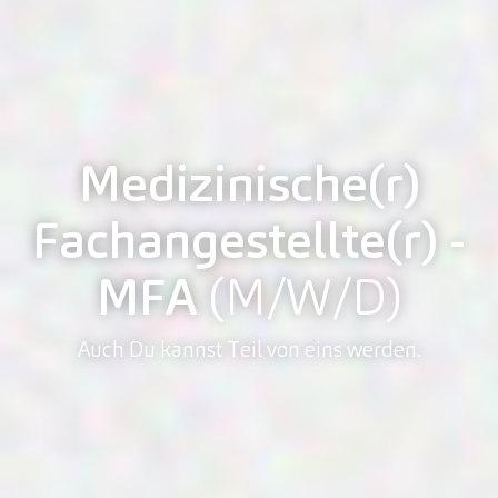
Medizinische(r)
Fachangestellte(r) -
MFA
(M/W/D)
Auch Du kannst Teil von eins werden.