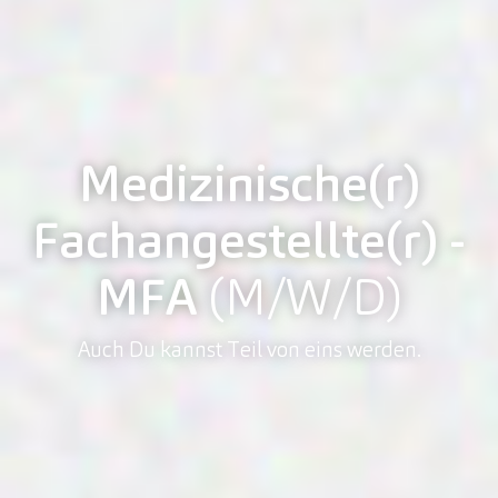
Medizinische(r)
Fachangestellte(r) -
MFA
(M/W/D)
Auch Du kannst Teil von eins werden.