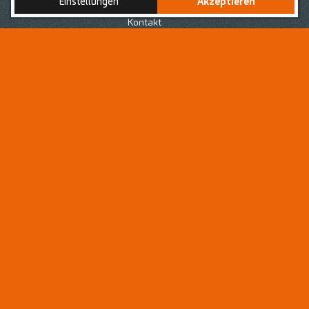
Einstellungen
Akzeptieren
Nach Deiner erfolgreich abgeschlossenen Ausbildung
zur bzw. zum
Medizinischen Fachanagestellten
, bist du
Kontakt
auf der Suche nach einer neuen Herausforderung in
einem Arbeitsumfeld, geprägt von einem respektvollen
Umgang voller Wertschätzung für jedes
Teammitglied
?
Dann bist du hier als
Medizinische(r)
Fachangestellte(r) - MFA
genau richtig!
Als
Medizinische Fachangestellte
oder
Medizinischer
Fachangestellte (MFA)
bist du eine wertvolle
Unterstützung für Dein Praxisteam in verschiedenen
Bereichen der allgemeinen Zahnmedizin. Dein