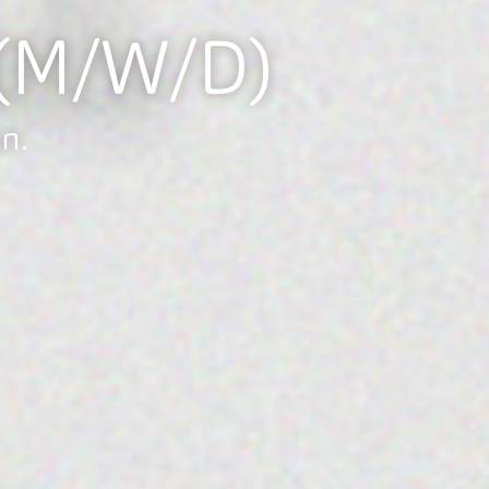
(M/W/D)
n.