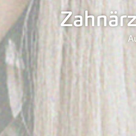
Zahnärz
A