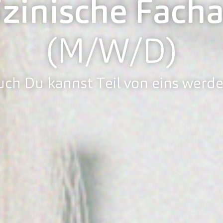
inische Facha
(M/W/D)
uch Du kannst Teil von eins werde