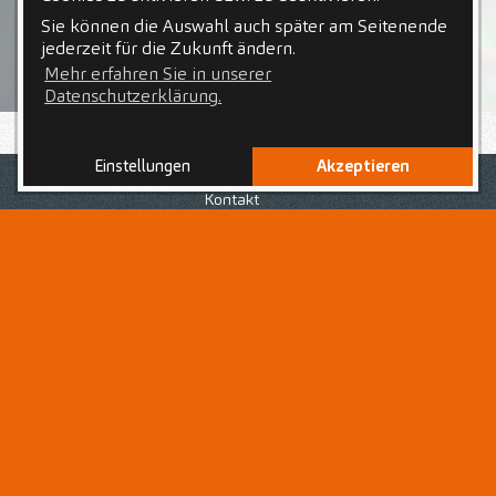
Sie können die Auswahl auch später am Seitenende
jederzeit für die Zukunft ändern.
Mehr erfahren Sie in unserer
Datenschutzerklärung.
Einstellungen
Akzeptieren
Nach Deiner abgeschlossenen Ausbildung zur bzw. zum
Zahnmedizinischen Fachangestellten
bist Du auf der
Kontakt
Suche nach einem Arbeitsplatz in einem starken Team,
voller Chancen und Unterstützung? Du liebst den
abwechslungsreichen Praxisalltag und den Umgang mit
Patientinnen und Patienten jeden Alters?
Dann bist Du hier als
Zahnmedizinische
Fachangestellte (m/w/d)