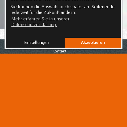
Sie können die Auswahl auch später am Seitenende
jederzeit für die Zukunft ändern.
Mehr erfahren Sie in unserer
Datenschutzerklärung.
Einstellungen
Akzeptieren
Nach Deiner abgeschlossenen Ausbildung zur bzw. zum
Zahnmedizinischen Fachangestellten
bist Du auf der
Kontakt
Suche nach einem Arbeitsplatz in einem starken Team,
voller Chancen und Unterstützung? Du liebst den
abwechslungsreichen Praxisalltag und den Umgang mit
Patientinnen und Patienten jeden Alters?
Dann bist Du hier als
Zahnmedizinische
Fachangestellte (m/w/d)