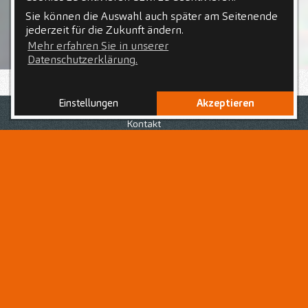
Sie können die Auswahl auch später am Seitenende
jederzeit für die Zukunft ändern.
Mehr erfahren Sie in unserer
Datenschutzerklärung.
Einstellungen
Akzeptieren
Nach Deiner abgeschlossenen Ausbildung zur bzw. zum
Zahnmedizinischen Fachangestellten
bist Du auf der
Kontakt
Suche nach einem Arbeitsplatz in einem starken Team,
voller Chancen und Unterstützung? Du liebst den
abwechslungsreichen Praxisalltag und den Umgang mit
Patientinnen und Patienten jeden Alters?
Dann bist Du hier als
Zahnmedizinische
Fachangestellte (m/w/d)