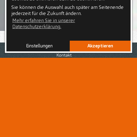
Sie können die Auswahl auch später am Seitenende
jederzeit für die Zukunft ändern.
Mehr erfahren Sie in unserer
Datenschutzerklärung.
Einstellungen
Akzeptieren
Nach Deiner abgeschlossenen Ausbildung zur bzw. zum
Zahnmedizinischen Fachangestellten
bist Du auf der
Kontakt
Suche nach einem Arbeitsplatz in einem starken Team,
voller Chancen und Unterstützung? Du liebst den
abwechslungsreichen Praxisalltag und den Umgang mit
Patientinnen und Patienten jeden Alters?
Dann bist Du hier als
Zahnmedizinische
Fachangestellte (m/w/d)